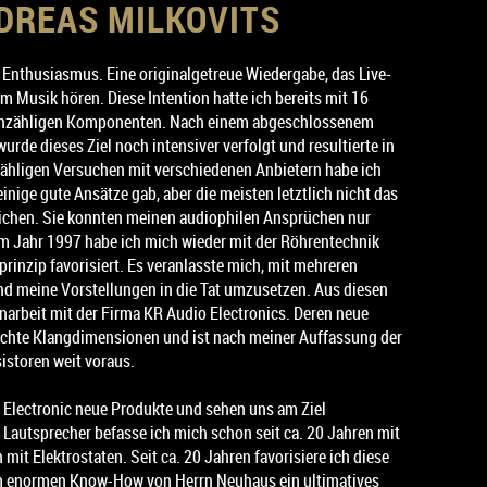
NDREAS MILKOVITS
Enthusiasmus. Eine originalgetreue Wiedergabe, das Live-
 Musik hören. Diese Intention hatte ich bereits mit 16
 unzähligen Komponenten. Nach einem abgeschlossenem
rde dieses Ziel noch intensiver verfolgt und resultierte in
ähligen Versuchen mit verschiedenen Anbietern habe ich
inige gute Ansätze gab, aber die meisten letztlich nicht das
eichen. Sie konnten meinen audiophilen Ansprüchen nur
m Jahr 1997 habe ich mich wieder mit der Röhrentechnik
prinzip favorisiert. Es veranlasste mich, mit mehreren
und meine Vorstellungen in die Tat umzusetzen. Aus diesen
rbeit mit der Firma KR Audio Electronics. Deren neue
ichte Klangdimensionen und ist nach meiner Auffassung der
istoren weit voraus.
o Electronic neue Produkte und sehen uns am Ziel
autsprecher befasse ich mich schon seit ca. 20 Jahren mit
mit Elektrostaten. Seit ca. 20 Jahren favorisiere ich diese
m enormen Know-How von Herrn Neuhaus ein ultimatives