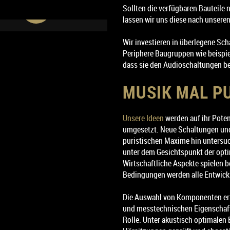
LLA RÖHREN-HOCHKULTUR. IN
Sollten die verfügbaren Bauteile
MEHR
 TRADITION LASSEN WIR UNS
lassen wir uns diese nach unseren
KR-AUDIO UNSERE EIGENEN
SIONEN DIESER AUSNAHME
Wir investieren in überlegene S
ACH EINER 25 JÄHRIGEN
ENVERSTÄRKER FERTIGEN.
Periphere Baugruppen wie beispie
KLUNGSPHASE MÖCHTEN WIR
dass sie den Audioschaltungen b
HNEN DEN ULTIMATIVEN
ALLWANDLER “PURIST-ESL“
MUSIK MAL P
VORSTELLEN.
Unsere Ideen
werden auf ihr Poten
umgesetzt. Neue Schaltungen und 
puristischen Maxime hin untersu
unter dem Gesichtspunkt der opt
Wirtschaftliche Aspekte spielen b
Bedingungen werden alle Entwick
Die Auswahl von Komponenten erf
und messtechnischen Eigenschafte
Rolle. Unter akustisch optimalen