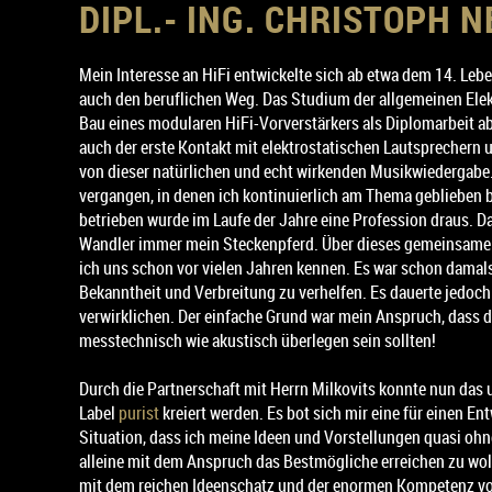
DIPL.- ING. CHRISTOPH 
Mein Interesse an HiFi entwickelte sich ab etwa dem 14. Le
auch den beruflichen Weg. Das Studium der allgemeinen Elek
Bau eines modularen HiFi-Vorverstärkers als Diplomarbeit ab.
auch der erste Kontakt mit elektrostatischen Lautsprechern 
von dieser natürlichen und echt wirkenden Musikwiedergabe.
vergangen, in denen ich kontinuierlich am Thema geblieben 
betrieben wurde im Laufe der Jahre eine Profession draus. Da
Wandler immer mein Steckenpferd. Über dieses gemeinsame 
ich uns schon vor vielen Jahren kennen. Es war schon damals
Bekanntheit und Verbreitung zu verhelfen. Es dauerte jedoch
verwirklichen. Der einfache Grund war mein Anspruch, dass 
messtechnisch wie akustisch überlegen sein sollten!
Durch die Partnerschaft mit Herrn Milkovits konnte nun das
Label
purist
kreiert werden. Es bot sich mir eine für einen En
Situation, dass ich meine Ideen und Vorstellungen quasi ohne
alleine mit dem Anspruch das Bestmögliche erreichen zu woll
mit dem reichen Ideenschatz und der enormen Kompetenz vo