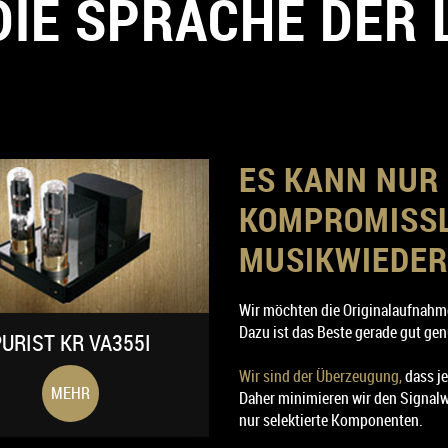
 DIE SPRACHE DER
ES KANN NUR E
KOMPROMISSL
MUSIKWIEDE
Wir möchten die Originalaufnahme
Dazu ist das Beste gerade gut gen
URIST KR VA355I
Wir sind der Überzeugung,
dass je
MEHR
Daher minimieren wir den Signal
PURIST ESL
nur selektierte Komponenten.