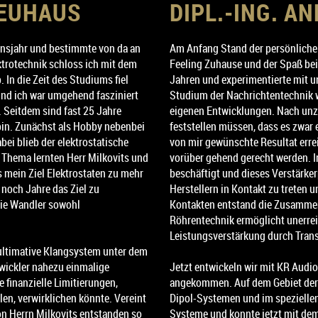
NEUHAUS
DIPL.-ING. A
bensjahr und bestimmte von da an
Am Anfang Stand der persönliche 
trotechnik schloss ich mit dem
Feeling Zuhause und der Spaß beim
 In die Zeit des Studiums fiel
Jahren und experimentierte mit
und ich war umgehend fasziniert
Studium der Nachrichtentechnik wu
 Seitdem sind fast 25 Jahre
eigenen Entwicklungen. Nach unz
bin. Zunächst als Hobby nebenbei
feststellen müssen, dass es zwar e
bei blieb der elektrostatische
von mir gewünschte Resultat err
Thema lernten Herr Milkovits und
vorüber gehend gerecht werden. I
 mein Ziel Elektrostaten zu mehr
beschäftigt und dieses Verstärker
 noch Jahre das Ziel zu
Herstellern in Kontakt zu treten 
die Wandler sowohl
Kontakten entstand die Zusammena
Röhrentechnik ermöglicht unerre
Leistungsverstärkung durch Trans
 ultimative Klangsystem unter dem
twickler nahezu einmalige
Jetzt entwickeln wir mit KR Audi
 finanzielle Limitierungen,
angekommen. Auf dem Gebiet der L
en, verwirklichen könnte. Vereint
Dipol-Systemen und im speziellen 
n Herrn Milkovits entstanden so
Systeme und konnte jetzt mit de